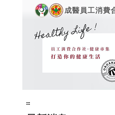
跳
成醫員工消費
到
主
要
內
容
區
:::