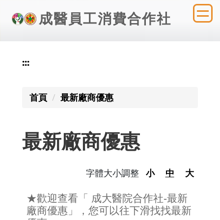
跳
成醫員工消費合作社
到
主
要
內
:::
容
區
首頁
最新廠商優惠
最新廠商優惠
字體大小調整
小
中
大
★歡迎查看「 成大醫院合作社-最新
廠商優惠」，您可以往下滑找找最新