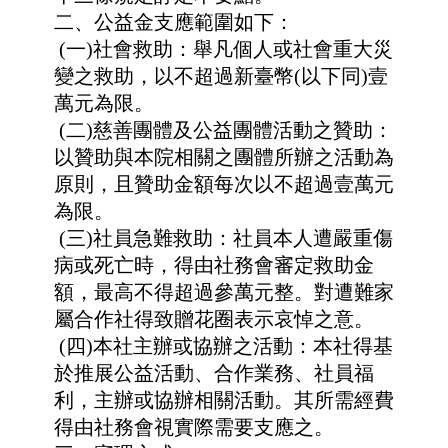
二、公益金支應範圍如下：
(一)社會救助：舉凡個人或社會重大災
變之救助，以不超過新臺幣(以下同)壹
萬元為
限。
(二)慈善團體及公益團體活動之贊助：
以贊助與本院相關之團體所辦之活動為
原則，
且贊助金額每次以不超過壹萬元
為限。
(三)社員急難救助：社員本人遭嚴重傷
病或死亡時，得由社務會審定救助金
額，最高
不得超過參萬元整。對遭難家
屬合作社得致贈花圈表示哀悼之意。
(四)本社主辦或協辦之活動：本社得基
於推展公益活動、合作業務、社員福
利，主辦
或協辦相關活動。其所需經費
得由社務會視實際需要支應之。