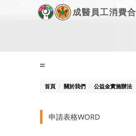
跳
成醫員工消費
到
主
要
內
容
區
:::
首頁
關於我們
公益金實施辦法
申請表格WORD