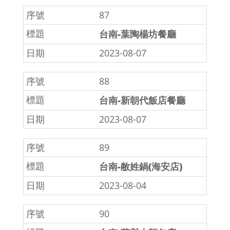
87
台南-葉陶楊坊餐廳
2023-08-07
88
台南-新朝代飯店餐廳
2023-08-07
89
台南-敝姓鍋(海安店)
2023-08-04
90