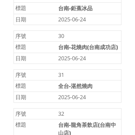
台南-鉅蕉冰品
2025-06-24
30
台南-花燒肉(台南成功店)
2025-06-24
31
全台-湛然燒肉
2025-06-24
32
台南-龍角茶飲店(台南中
山店)