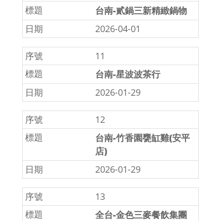
台南-貳鍋三新精緻鍋物
2026-04-01
11
台南-星波波茶行
2026-01-29
12
台南-竹香園甕缸雞(安平
店)
2026-01-29
13
全台-金色三麥餐飲集團