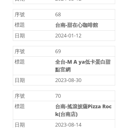
68
台南-甜在心咖啡館
2024-01-12
69
全台-M A ya低卡蛋白甜
點官網
2023-08-30
70
台南-搖滾披薩Pizza Roc
k(台南店)
2023-08-14