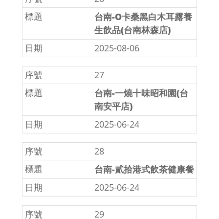
台南-O卡桑黑白木耳露養
生飲品(台南林森店)
2025-08-06
27
台南-一燒十味昭和園(台
南安平店)
2025-06-24
28
台南-貳拾港式飲茶健康餐
2025-06-24
29