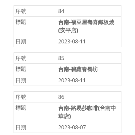
84
台南-福豆屋壽喜鐵板燒
(安平店)
2023-08-11
85
台南-碧蘿春餐坊
2023-08-11
86
台南-路易莎咖啡(台南中
華店)
2023-08-07