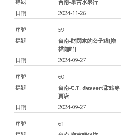
台南-果吉水果行
2024-11-26
59
台南-財閥家的公子貓(擼
貓咖啡)
2024-09-27
60
台南-C.T. dessert甜點專
賣店
2024-09-27
61
台南-咿吉麵包坊