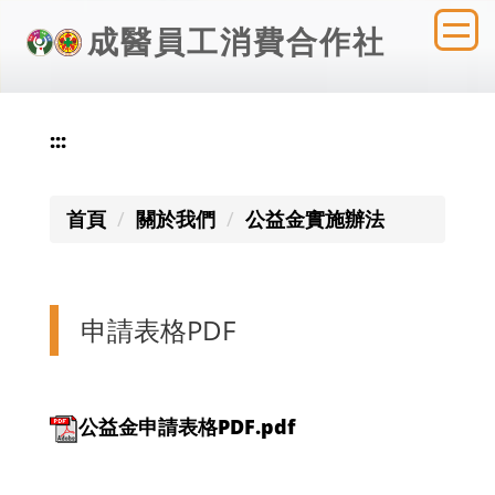
跳
成醫員工消費合作社
到
主
要
內
:::
容
區
首頁
關於我們
公益金實施辦法
申請表格PDF
公益金申請表格PDF.pdf