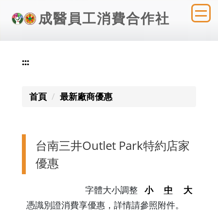
跳
成醫員工消費合作社
到
主
要
內
:::
容
區
首頁
最新廠商優惠
台南三井Outlet Park特約店家
優惠
字體大小調整
小
中
大
憑識別證消費享優惠，詳情請參照附件。