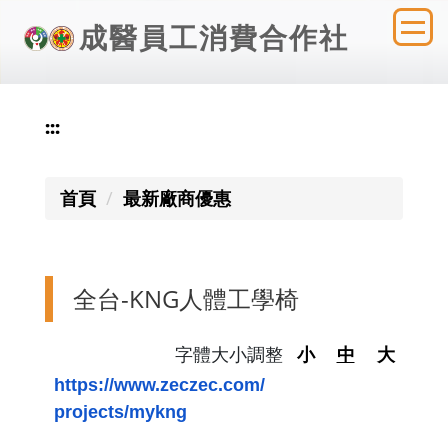
跳
成醫員工消費合作社
到
主
要
內
:::
容
區
首頁
最新廠商優惠
全台-KNG人體工學椅
字體大小調整
小
中
大
https://www.zeczec.com/
projects/mykng