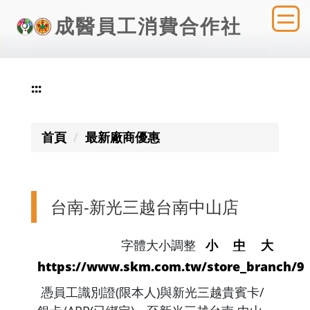
跳
成醫員工消費合作社
到
主
要
內
:::
容
區
首頁
最新廠商優惠
台南-新光三越台南中山店
字體大小調整
小
中
大
https://www.skm.com.tw/store_branch/9
憑員工識別證(限本人)與新光三越貴賓卡/